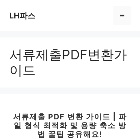
컨
텐
LH파스
메
츠
로
뉴
건
너
서류제출PDF변환가
뛰
기
이드
서류제출 PDF 변환 가이드 | 파
일 형식 최적화 및 용량 축소 방
법 꿀팁 공유해요!