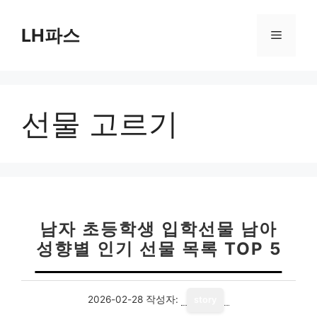
컨
텐
LH파스
메
츠
로
뉴
건
너
선물 고르기
뛰
기
남자 초등학생 입학선물 남아
성향별 인기 선물 목록 TOP 5
2026-02-28
작성자:
story