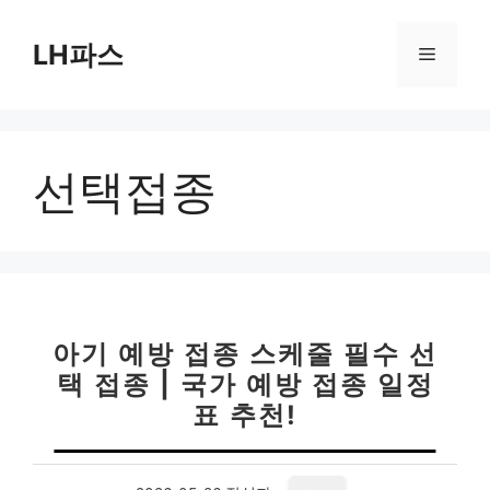
컨
텐
LH파스
메
츠
로
뉴
건
너
선택접종
뛰
기
아기 예방 접종 스케줄 필수 선
택 접종 | 국가 예방 접종 일정
표 추천!