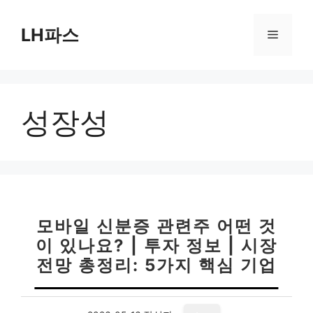
컨
텐
LH파스
메
츠
로
뉴
건
너
성장성
뛰
기
모바일 신분증 관련주 어떤 것
이 있나요? | 투자 정보 | 시장
전망 총정리: 5가지 핵심 기업