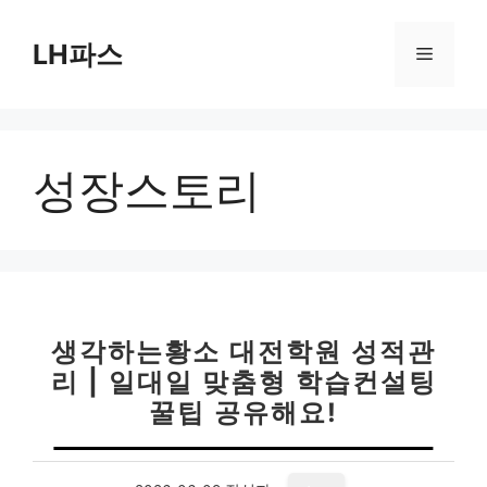
컨
텐
LH파스
메
츠
로
뉴
건
너
성장스토리
뛰
기
생각하는황소 대전학원 성적관
리 | 일대일 맞춤형 학습컨설팅
꿀팁 공유해요!