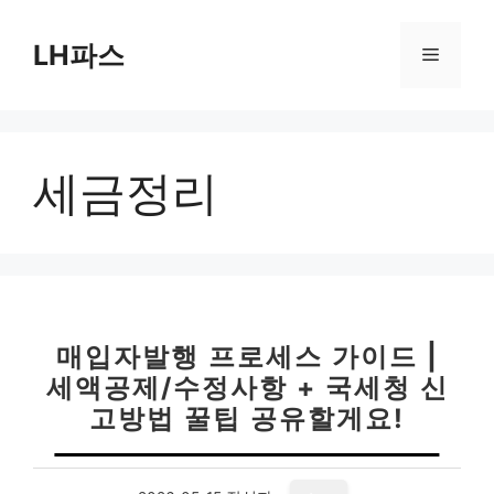
컨
텐
LH파스
메
츠
로
뉴
건
너
세금정리
뛰
기
매입자발행 프로세스 가이드 |
세액공제/수정사항 + 국세청 신
고방법 꿀팁 공유할게요!