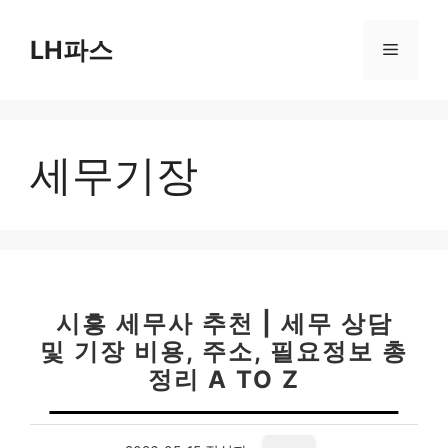
컨
텐
LH파스
메
츠
로
뉴
건
너
세무기장
뛰
기
시흥 세무사 추천 | 세무 상담
및 기장 비용, 주소, 필요정보 총
정리 A TO Z