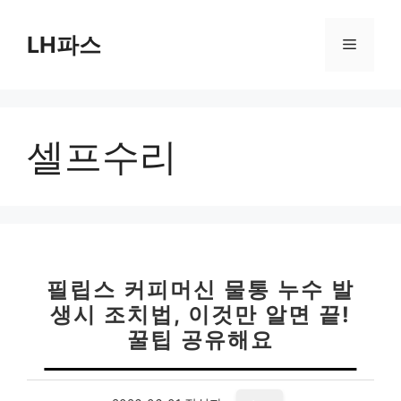
컨
텐
LH파스
메
츠
로
뉴
건
너
셀프수리
뛰
기
필립스 커피머신 물통 누수 발
생시 조치법, 이것만 알면 끝!
꿀팁 공유해요