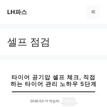
컨
텐
LH파스
메
츠
로
뉴
건
너
셀프 점검
뛰
기
타이어 공기압 셀프 체크, 직접
하는 타이어 관리 노하우 5단계
2026-03-11
작성자:
story