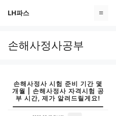
컨
텐
LH파스
메
츠
로
뉴
건
너
손해사정사공부
뛰
기
손해사정사 시험 준비 기간 몇
개월 | 손해사정사 자격시험 공
부 시간, 제가 알려드릴게요!