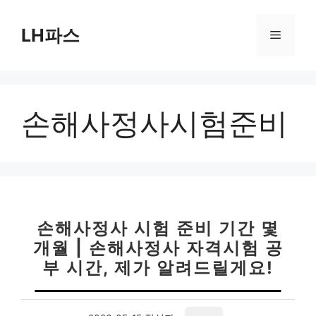
컨
텐
LH파스
메
츠
로
뉴
건
너
손해사정사시험준비
뛰
기
손해사정사 시험 준비 기간 몇
개월 | 손해사정사 자격시험 공
부 시간, 제가 알려드릴게요!