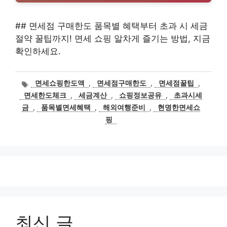
## 면세점 구매한도 품목별 혜택부터 초과 시 세금
절약 꿀팁까지! 면세 쇼핑 알차게 즐기는 방법, 지금
확인하세요.
태
면세쇼핑한도액
,
면세점구매한도
,
면세점꿀팁
,
그
면세한도체크
,
세금계산
,
쇼핑정보공유
,
초과시세
금
,
품목별면세혜택
,
해외여행준비
,
현명한면세쇼
핑
최신 글