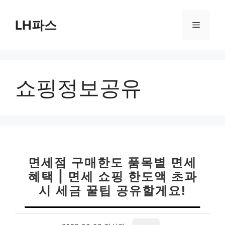
컨
텐
LH파스
메
츠
로
뉴
건
너
쇼핑정보공유
뛰
기
면세점 구매한도 품목별 면세
혜택 | 면세 쇼핑 한도액 초과
시 세금 꿀팁 공유할게요!