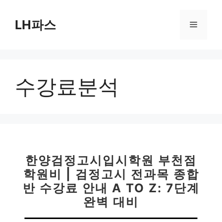
컨
텐
LH파스
메
츠
로
뉴
건
너
수강료분석
뛰
기
한양검정고시입시학원 부천점
학원비 | 검정고시 전과목 종합
반 수강료 안내 A TO Z: 7단계
완벽 대비