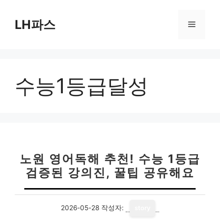
컨
텐
LH파스
메
츠
로
뉴
건
너
수능1등급달성
뛰
기
노원 영어독해 추천! 수능 1등급
검증된 강의진, 꿀팁 공유해요
2026-05-28
작성자:
story