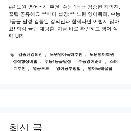
## 노원 영어독해 추천! 수능 1등급 검증된 강의진,
꿀팁 공유해요 **메타 설명:** 노원 영어독해, 수능
1등급 달성 검증된 강의진과 함께라면 어렵지 않아
요! 핵심 꿀팁 대방출, 지금 바로 확인하고 영어 실
력 UP!
태
검증된강의진
,
노원영어독해추천
,
노원영어학원
,
그
성적향상비법
,
수능1등급달성
,
수능영어준비
,
스터
디추천
,
열공모드
,
영어공부방법
,
영어독해꿀팁
최신 글