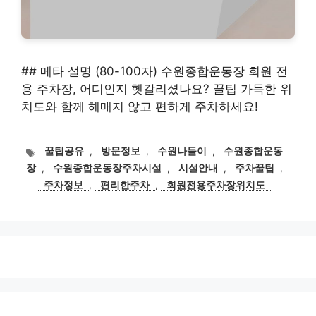
## 메타 설명 (80-100자) 수원종합운동장 회원 전
용 주차장, 어디인지 헷갈리셨나요? 꿀팁 가득한 위
치도와 함께 헤매지 않고 편하게 주차하세요!
태
꿀팁공유
,
방문정보
,
수원나들이
,
수원종합운동
그
장
,
수원종합운동장주차시설
,
시설안내
,
주차꿀팁
,
주차정보
,
편리한주차
,
회원전용주차장위치도