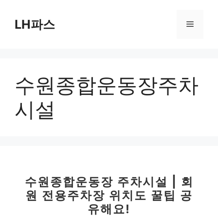
컨
텐
LH파스
메
츠
로
뉴
건
너
수원종합운동장주차
뛰
기
시설
수원종합운동장 주차시설 | 회
원 전용주차장 위치도 꿀팁 공
유해요!