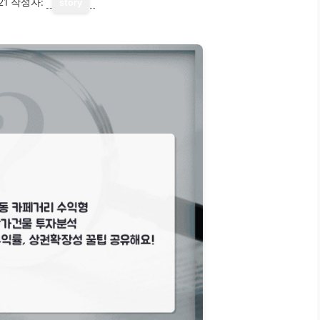
21
작성자:
story