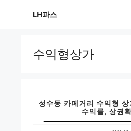
컨
텐
LH파스
츠
로
건
너
뛰
수익형상가
기
성수동 카페거리 수익형 상
수익률, 상권