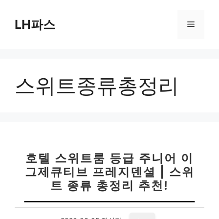
컨
텐
LH파스
메
츠
로
뉴
건
너
스위트종류총정리
뛰
기
호텔 스위트룸 등급 주니어 이
그제큐티브 프레지덴셜 | 스위
트 종류 총정리 추천!