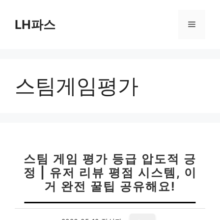
컨
텐
LH파스
메
츠
로
뉴
건
너
스팀게임평가
뛰
기
스팀 게임 평가 등급 압도적 긍
정 | 유저 리뷰 평점 시스템, 이
거 완전 꿀팁 공유해요!