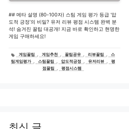
## 메타 설명 (80-100자) 스팀 게임 평가 등급 ‘압
도적 긍정’의 비밀? 유저 리뷰 평점 시스템 완벽 분
석! 숨겨진 꿀팁 대공개! 지금 바로 확인하고 현명한
게임 구매하세요!
태
게임꿀팁
,
게임추천
,
꿀팁공유
,
리뷰꿀팁
,
스
그
팀게임평가
,
스팀꿀팁
,
압도적긍정
,
유저리뷰
,
평
점꿀팁
,
평점시스템
최신 글