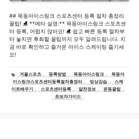
## 목동아이스링크 스포츠센터 등록 절차 총정리
꿀팁! ⛸️ **메타 설명:** 목동아이스링크 스포츠센
터 등록, 어렵지 않아요! ⛸️ 쉽고 빠른 등록 절차부
터 놓치면 후회할 꿀팁까지 모두 알려드립니다. 지
금 바로 확인하고 즐거운 아이스 스케이팅 즐기세
요!
태
겨울스포츠
,
등록방법
,
목동아이스링크
,
목동아
그
이스링크스포츠센터등록절차총정리
,
빙상강습
,
스케
이트배우기
,
스포츠센터등록
,
알찬정보
,
운동꿀팁
,
초보자가이드