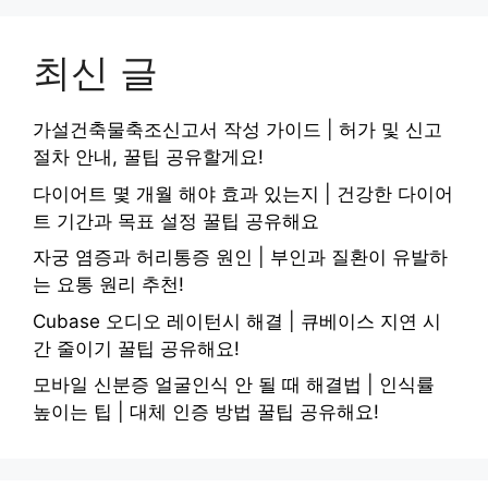
최신 글
가설건축물축조신고서 작성 가이드 | 허가 및 신고
절차 안내, 꿀팁 공유할게요!
다이어트 몇 개월 해야 효과 있는지 | 건강한 다이어
트 기간과 목표 설정 꿀팁 공유해요
자궁 염증과 허리통증 원인 | 부인과 질환이 유발하
는 요통 원리 추천!
Cubase 오디오 레이턴시 해결 | 큐베이스 지연 시
간 줄이기 꿀팁 공유해요!
모바일 신분증 얼굴인식 안 될 때 해결법 | 인식률
높이는 팁 | 대체 인증 방법 꿀팁 공유해요!