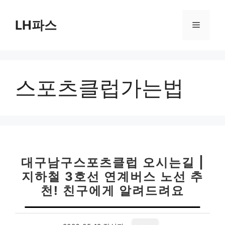
컨
텐
LH파스
메
츠
로
뉴
건
너
스포츠클럽가는법
뛰
기
대구남구스포츠클럽 오시는길 |
지하철 3호선 연계버스 노선 추
천! 친구에게 알려드려요