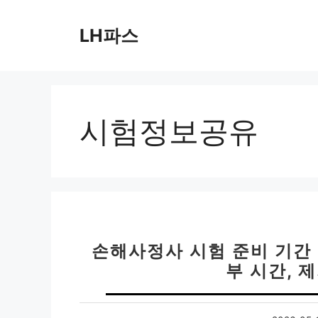
컨
텐
LH파스
츠
로
건
너
뛰
시험정보공유
기
손해사정사 시험 준비 기간 
부 시간, 