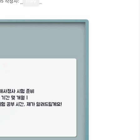
15
작성자:
story