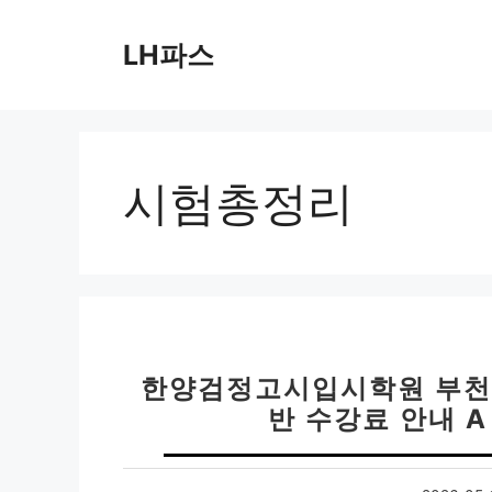
컨
텐
LH파스
츠
로
건
너
뛰
시험총정리
기
한양검정고시입시학원 부천점
반 수강료 안내 A 