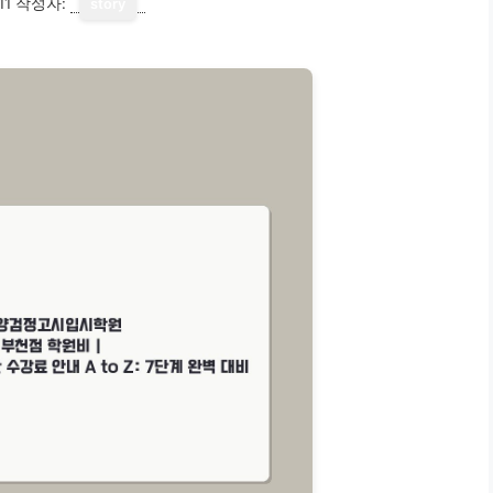
11
작성자:
story