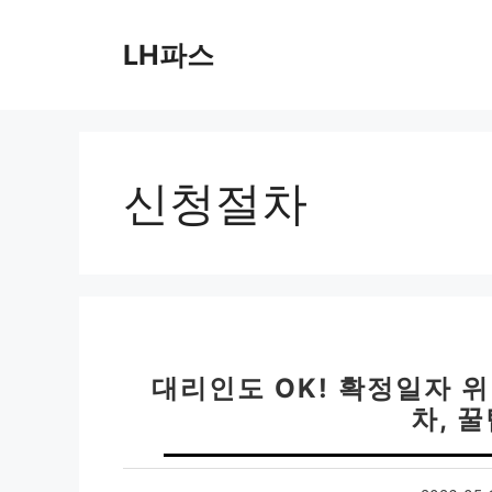
컨
텐
LH파스
츠
로
건
너
뛰
신청절차
기
대리인도 OK! 확정일자 
차, 