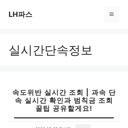
컨
텐
LH파스
메
츠
로
뉴
건
너
실시간단속정보
뛰
기
속도위반 실시간 조회 | 과속 단
속 실시간 확인과 범칙금 조회
꿀팁 공유할게요!