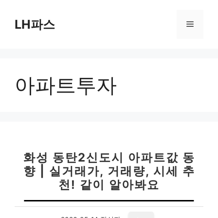
컨
텐
LH파스
메
츠
로
뉴
건
너
아파트투자
뛰
기
화성 동탄2신도시 아파트값 동
향 | 실거래가, 거래량, 시세 추
천! 같이 알아봐요