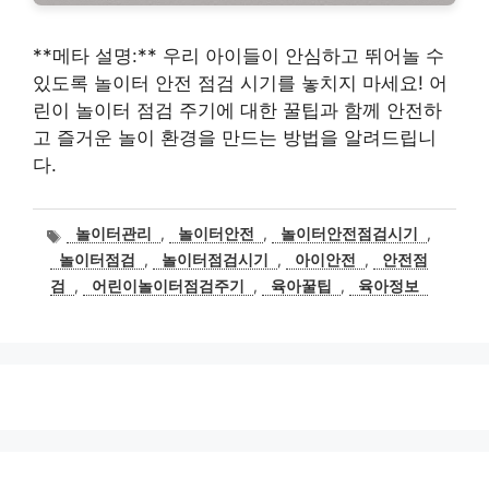
**메타 설명:** 우리 아이들이 안심하고 뛰어놀 수
있도록 놀이터 안전 점검 시기를 놓치지 마세요! 어
린이 놀이터 점검 주기에 대한 꿀팁과 함께 안전하
고 즐거운 놀이 환경을 만드는 방법을 알려드립니
다.
태
놀이터관리
,
놀이터안전
,
놀이터안전점검시기
,
그
놀이터점검
,
놀이터점검시기
,
아이안전
,
안전점
검
,
어린이놀이터점검주기
,
육아꿀팁
,
육아정보