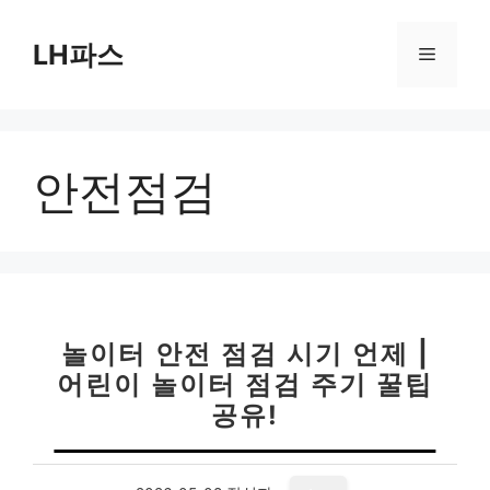
컨
텐
LH파스
메
츠
로
뉴
건
너
안전점검
뛰
기
놀이터 안전 점검 시기 언제 |
어린이 놀이터 점검 주기 꿀팁
공유!