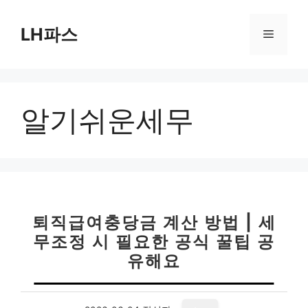
컨
텐
LH파스
메
츠
로
뉴
건
너
알기쉬운세무
뛰
기
퇴직급여충당금 계산 방법 | 세
무조정 시 필요한 공식 꿀팁 공
유해요