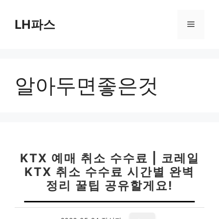
컨
텐
LH파스
메
츠
로
뉴
건
너
알아두면좋은것
뛰
기
KTX 예매 취소 수수료 | 코레일
KTX 취소 수수료 시간별 완벽
정리 꿀팁 공유할게요!