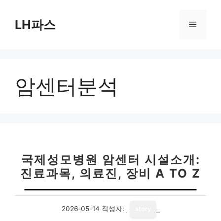
컨
텐
LH파스
메
츠
로
뉴
건
너
암센터분석
뛰
기
국제성모병원 암센터 시설소개:
진료과목, 의료진, 장비 A TO Z
2026-05-14
작성자:
story