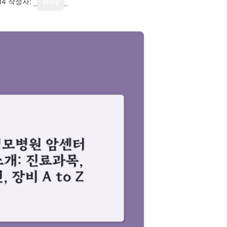
14
작성자:
story