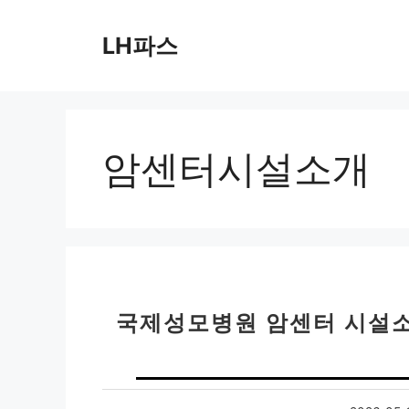
컨
텐
LH파스
츠
로
건
너
뛰
암센터시설소개
기
국제성모병원 암센터 시설소개