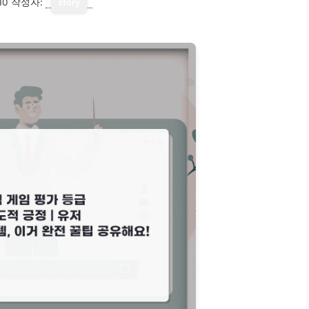
10
작성자:
story