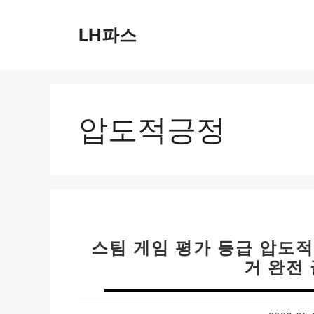
컨
텐
LH파스
츠
로
건
너
뛰
압도적긍정
기
스팀 게임 평가 등급 압도적 
거 완전