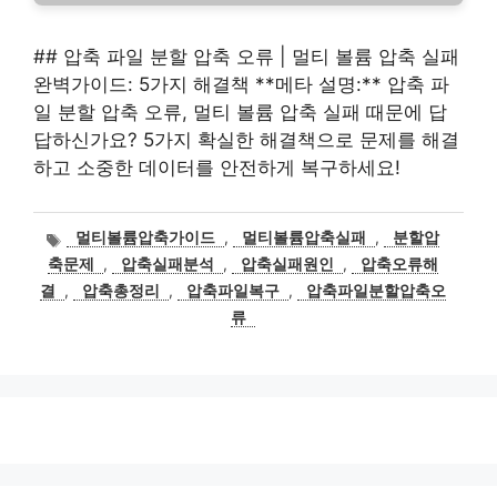
## 압축 파일 분할 압축 오류 | 멀티 볼륨 압축 실패
완벽가이드: 5가지 해결책 **메타 설명:** 압축 파
일 분할 압축 오류, 멀티 볼륨 압축 실패 때문에 답
답하신가요? 5가지 확실한 해결책으로 문제를 해결
하고 소중한 데이터를 안전하게 복구하세요!
태
멀티볼륨압축가이드
,
멀티볼륨압축실패
,
분할압
그
축문제
,
압축실패분석
,
압축실패원인
,
압축오류해
결
,
압축총정리
,
압축파일복구
,
압축파일분할압축오
류