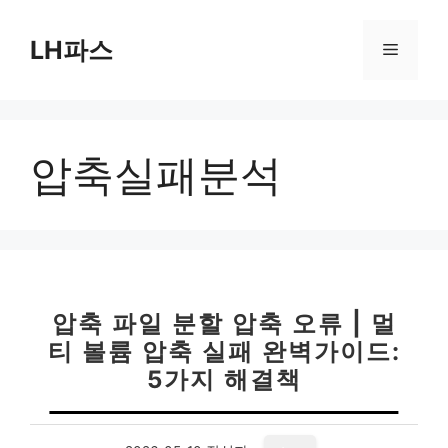
컨
텐
LH파스
메
츠
로
뉴
건
너
압축실패분석
뛰
기
압축 파일 분할 압축 오류 | 멀
티 볼륨 압축 실패 완벽가이드:
5가지 해결책