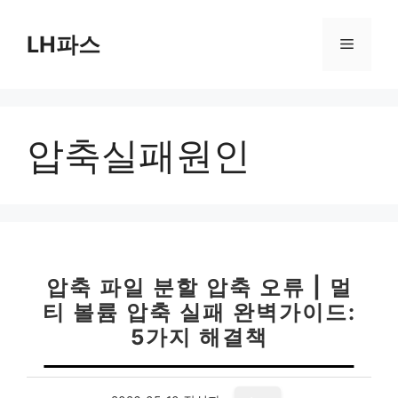
컨
텐
LH파스
메
츠
로
뉴
건
너
압축실패원인
뛰
기
압축 파일 분할 압축 오류 | 멀
티 볼륨 압축 실패 완벽가이드:
5가지 해결책