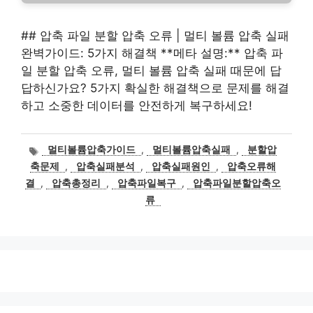
## 압축 파일 분할 압축 오류 | 멀티 볼륨 압축 실패
완벽가이드: 5가지 해결책 **메타 설명:** 압축 파
일 분할 압축 오류, 멀티 볼륨 압축 실패 때문에 답
답하신가요? 5가지 확실한 해결책으로 문제를 해결
하고 소중한 데이터를 안전하게 복구하세요!
태
멀티볼륨압축가이드
,
멀티볼륨압축실패
,
분할압
그
축문제
,
압축실패분석
,
압축실패원인
,
압축오류해
결
,
압축총정리
,
압축파일복구
,
압축파일분할압축오
류