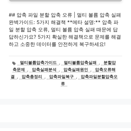
## 압축 파일 분할 압축 오류 | 멀티 볼륨 압축 실패
완벽가이드: 5가지 해결책 **메타 설명:** 압축 파
일 분할 압축 오류, 멀티 볼륨 압축 실패 때문에 답
답하신가요? 5가지 확실한 해결책으로 문제를 해결
하고 소중한 데이터를 안전하게 복구하세요!
태
멀티볼륨압축가이드
,
멀티볼륨압축실패
,
분할압
그
축문제
,
압축실패분석
,
압축실패원인
,
압축오류해
결
,
압축총정리
,
압축파일복구
,
압축파일분할압축오
류