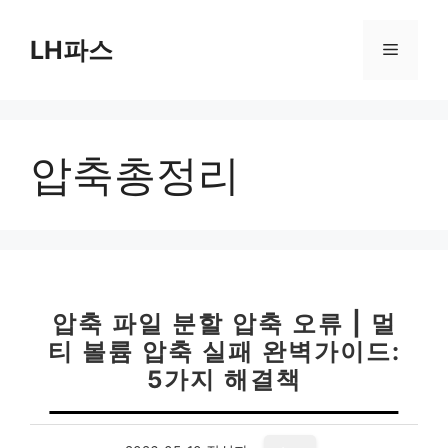
컨
텐
LH파스
메
츠
로
뉴
건
너
압축총정리
뛰
기
압축 파일 분할 압축 오류 | 멀
티 볼륨 압축 실패 완벽가이드:
5가지 해결책