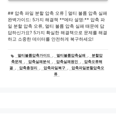
## 압축 파일 분할 압축 오류 | 멀티 볼륨 압축 실패
완벽가이드: 5가지 해결책 **메타 설명:** 압축 파
일 분할 압축 오류, 멀티 볼륨 압축 실패 때문에 답
답하신가요? 5가지 확실한 해결책으로 문제를 해결
하고 소중한 데이터를 안전하게 복구하세요!
태
멀티볼륨압축가이드
,
멀티볼륨압축실패
,
분할압
그
축문제
,
압축실패분석
,
압축실패원인
,
압축오류해
결
,
압축총정리
,
압축파일복구
,
압축파일분할압축오
류