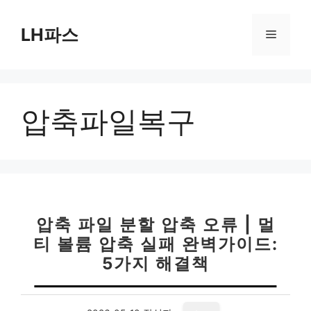
컨
텐
LH파스
메
츠
로
뉴
건
너
압축파일복구
뛰
기
압축 파일 분할 압축 오류 | 멀
티 볼륨 압축 실패 완벽가이드:
5가지 해결책