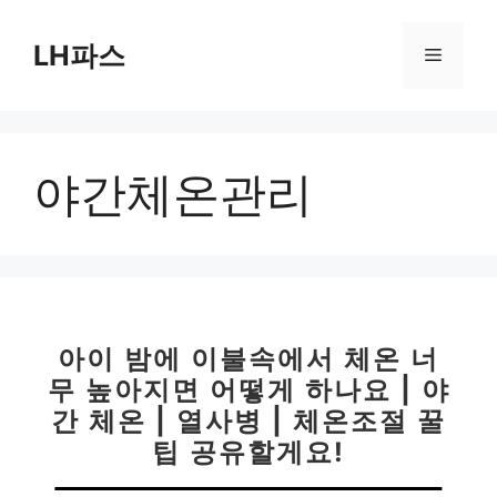
컨
텐
LH파스
메
츠
로
뉴
건
너
야간체온관리
뛰
기
아이 밤에 이불속에서 체온 너
무 높아지면 어떻게 하나요 | 야
간 체온 | 열사병 | 체온조절 꿀
팁 공유할게요!