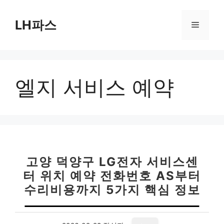
컨
텐
LH파스
메
츠
로
뉴
건
너
엘지 서비스 예약
뛰
기
고양 덕양구 LG전자 서비스센
터 위치 예약 전화번호 AS부터
수리비용까지 5가지 핵심 정보