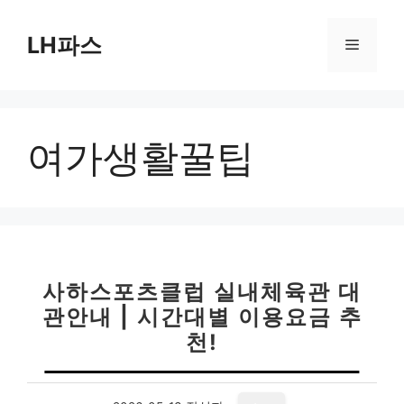
컨
텐
LH파스
메
츠
로
뉴
건
너
여가생활꿀팁
뛰
기
사하스포츠클럽 실내체육관 대
관안내 | 시간대별 이용요금 추
천!