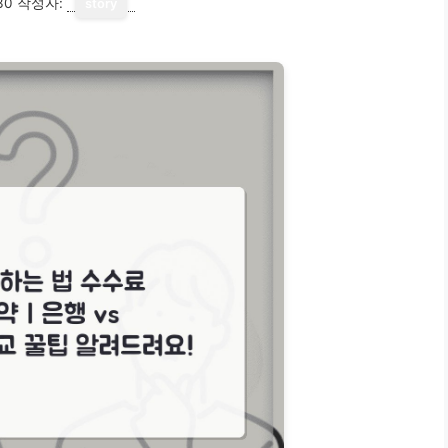
30
작성자:
story