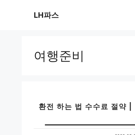
컨
텐
LH파스
츠
로
건
너
뛰
여행준비
기
환전 하는 법 수수료 절약 |