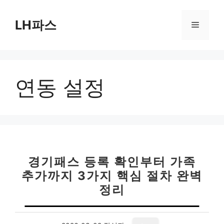
컨
텐
LH파스
메
츠
로
뉴
건
너
연동 설정
뛰
기
경기패스 등록 확인부터 가족
추가까지 3가지 핵심 절차 완벽
정리