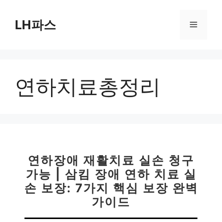
컨
텐
LH파스
메
츠
로
뉴
건
너
연하치료총정리
뛰
기
연하장애 재활치료 실손 청구
가능 | 삼킴 장애 연하 치료 실
손 보장: 7가지 핵심 보장 완벽
가이드