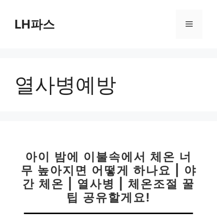
컨
텐
LH파스
메
츠
로
뉴
건
너
열사병예방
뛰
기
아이 밤에 이불속에서 체온 너
무 높아지면 어떻게 하나요 | 야
간 체온 | 열사병 | 체온조절 꿀
팁 공유할게요!