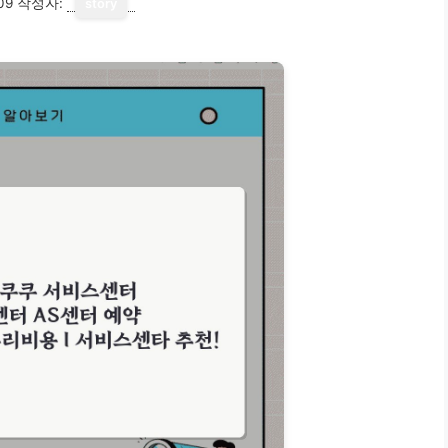
09
작성자:
story