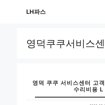
컨
텐
LH파스
츠
로
건
너
뛰
영덕쿠쿠서비스센
기
영덕 쿠쿠 서비스센터 고객센
수리비용 L