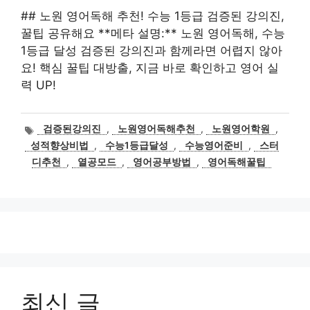
## 노원 영어독해 추천! 수능 1등급 검증된 강의진,
꿀팁 공유해요 **메타 설명:** 노원 영어독해, 수능
1등급 달성 검증된 강의진과 함께라면 어렵지 않아
요! 핵심 꿀팁 대방출, 지금 바로 확인하고 영어 실
력 UP!
태
검증된강의진
,
노원영어독해추천
,
노원영어학원
,
그
성적향상비법
,
수능1등급달성
,
수능영어준비
,
스터
디추천
,
열공모드
,
영어공부방법
,
영어독해꿀팁
최신 글