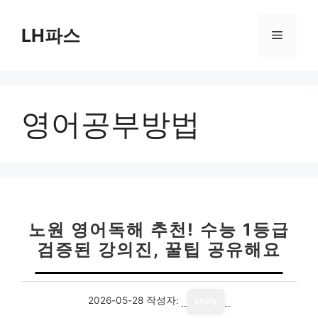
컨
텐
LH파스
메
츠
로
뉴
건
너
영어공부방법
뛰
기
노원 영어독해 추천! 수능 1등급
검증된 강의진, 꿀팁 공유해요
2026-05-28
작성자:
story