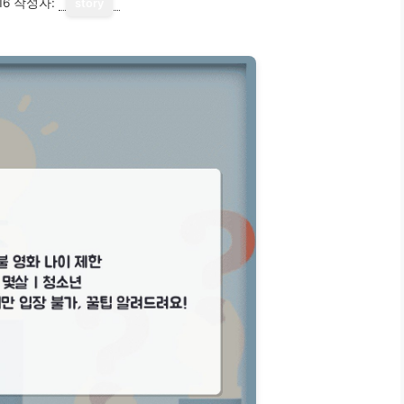
16
작성자:
story