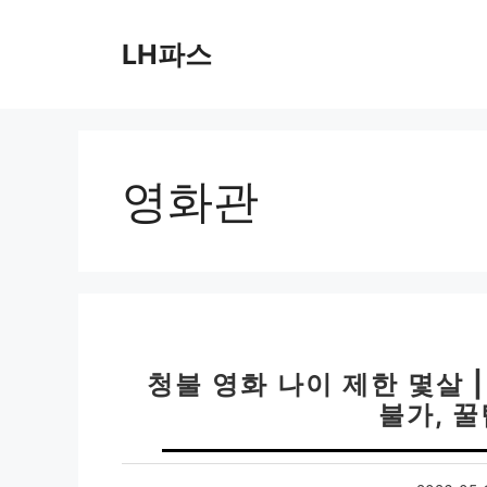
컨
텐
LH파스
츠
로
건
너
뛰
영화관
기
청불 영화 나이 제한 몇살 
불가, 