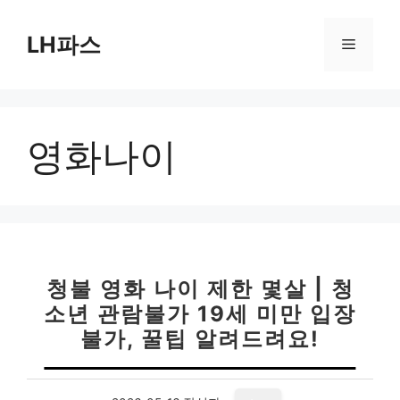
컨
텐
LH파스
메
츠
로
뉴
건
너
영화나이
뛰
기
청불 영화 나이 제한 몇살 | 청
소년 관람불가 19세 미만 입장
불가, 꿀팁 알려드려요!