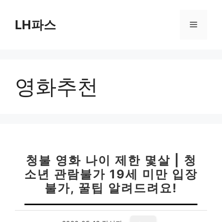
컨
텐
LH파스
메
츠
로
뉴
건
너
영화추천
뛰
기
청불 영화 나이 제한 몇살 | 청
소년 관람불가 19세 미만 입장
불가, 꿀팁 알려드려요!