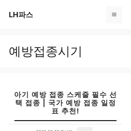
컨
텐
LH파스
메
츠
로
뉴
건
너
예방접종시기
뛰
기
아기 예방 접종 스케줄 필수 선
택 접종 | 국가 예방 접종 일정
표 추천!