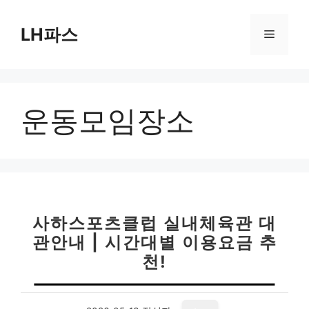
컨
텐
LH파스
메
츠
로
뉴
건
너
운동모임장소
뛰
기
사하스포츠클럽 실내체육관 대
관안내 | 시간대별 이용요금 추
천!