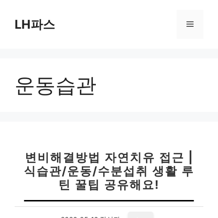
컨
텐
LH파스
메
츠
로
뉴
건
너
운동습관
뛰
기
변비해결방법 자연치유 접근 |
식습관/운동/수분섭취 생활 루
틴 꿀팁 공유해요!